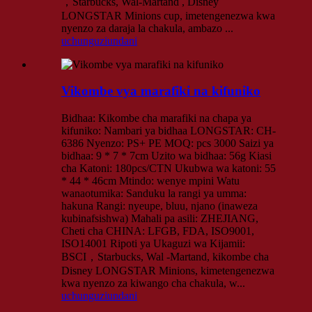
，Starbucks, Wal-Martand , Disney
LONGSTAR Minions cup, imetengenezwa kwa
nyenzo za daraja la chakula, ambazo ...
uchunguzi
undani
Vikombe vya marafiki na kifuniko
Bidhaa: Kikombe cha marafiki na chapa ya
kifuniko: Nambari ya bidhaa LONGSTAR: CH-
6386 Nyenzo: PS+ PE MOQ: pcs 3000 Saizi ya
bidhaa: 9 * 7 * 7cm Uzito wa bidhaa: 56g Kiasi
cha Katoni: 180pcs/CTN Ukubwa wa katoni: 55
* 44 * 46cm Mtindo: wenye mpini Watu
wanaotumika: Sanduku la rangi ya umma:
hakuna Rangi: nyeupe, bluu, njano (inaweza
kubinafsishwa) Mahali pa asili: ZHEJIANG,
Cheti cha CHINA: LFGB, FDA, ISO9001,
ISO14001 Ripoti ya Ukaguzi wa Kijamii:
BSCI，Starbucks, Wal -Martand, kikombe cha
Disney LONGSTAR Minions, kimetengenezwa
kwa nyenzo za kiwango cha chakula, w...
uchunguzi
undani