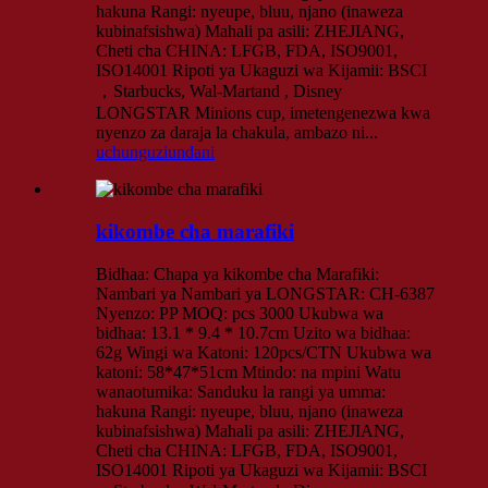
hakuna Rangi: nyeupe, bluu, njano (inaweza
kubinafsishwa) Mahali pa asili: ZHEJIANG,
Cheti cha CHINA: LFGB, FDA, ISO9001,
ISO14001 Ripoti ya Ukaguzi wa Kijamii: BSCI
，Starbucks, Wal-Martand , Disney
LONGSTAR Minions cup, imetengenezwa kwa
nyenzo za daraja la chakula, ambazo ni...
uchunguzi
undani
kikombe cha marafiki
Bidhaa: Chapa ya kikombe cha Marafiki:
Nambari ya Nambari ya LONGSTAR: CH-6387
Nyenzo: PP MOQ: pcs 3000 Ukubwa wa
bidhaa: 13.1 * 9.4 * 10.7cm Uzito wa bidhaa:
62g Wingi wa Katoni: 120pcs/CTN Ukubwa wa
katoni: 58*47*51cm Mtindo: na mpini Watu
wanaotumika: Sanduku la rangi ya umma:
hakuna Rangi: nyeupe, bluu, njano (inaweza
kubinafsishwa) Mahali pa asili: ZHEJIANG,
Cheti cha CHINA: LFGB, FDA, ISO9001,
ISO14001 Ripoti ya Ukaguzi wa Kijamii: BSCI