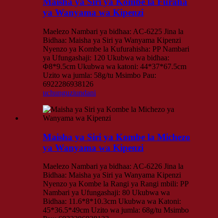
Maisha ya Siri ya Kombe la Furaha
ya Wanyama wa Kipenzi
Maelezo Nambari ya bidhaa: AC-6225 Jina la
Bidhaa: Maisha ya Siri ya Wanyama Kipenzi
Nyenzo ya Kombe la Kufurahisha: PP Nambari
ya Ufungashaji: 120 Ukubwa wa bidhaa:
Φ8*9.5cm Ukubwa wa katoni: 44*37*67.5cm
Uzito wa jumla: 58g/tu Msimbo Pau:
6922286938126
uchunguzi
undani
Maisha ya Siri ya Kombe la Michezo
ya Wanyama wa Kipenzi
Maelezo Nambari ya bidhaa: AC-6226 Jina la
Bidhaa: Maisha ya Siri ya Wanyama Kipenzi
Nyenzo ya Kombe la Rangi ya Rangi mbili: PP
Nambari ya Ufungashaji: 80 Ukubwa wa
Bidhaa: 11.6*8*10.3cm Ukubwa wa Katoni:
45*36.5*49cm Uzito wa jumla: 68g/tu Msimbo