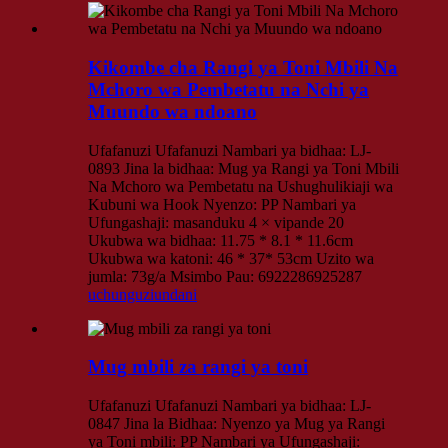
Kikombe cha Rangi ya Toni Mbili Na
Mchoro wa Pembetatu na Nchi ya
Muundo wa ndoano
Ufafanuzi Ufafanuzi Nambari ya bidhaa: LJ-
0893 Jina la bidhaa: Mug ya Rangi ya Toni Mbili
Na Mchoro wa Pembetatu na Ushughulikiaji wa
Kubuni wa Hook Nyenzo: PP Nambari ya
Ufungashaji: masanduku 4 × vipande 20
Ukubwa wa bidhaa: 11.75 * 8.1 * 11.6cm
Ukubwa wa katoni: 46 * 37* 53cm Uzito wa
jumla: 73g/a Msimbo Pau: 6922286925287
uchunguzi
undani
Mug mbili za rangi ya toni
Ufafanuzi Ufafanuzi Nambari ya bidhaa: LJ-
0847 Jina la Bidhaa: Nyenzo ya Mug ya Rangi
ya Toni mbili: PP Nambari ya Ufungashaji: