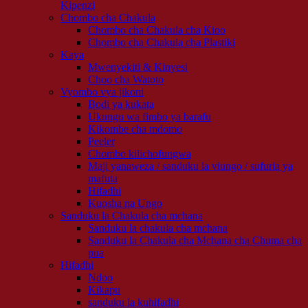
Kipenzi
Chombo cha Chakula
Chombo cha Chakula cha Kioo
Chombo cha Chakula cha Plastiki
Kaya
Mwenyekiti & Kinyesi
Choo cha Watoto
Vyombo vya jikoni
Bodi ya kukata
Ukungu wa fimbo ya barafu
Kikombe cha mdomo
Peeler
Chombo kilichofungwa
Maji yanaweza / sanduku la viungo / sufuria ya
mafuta
Hifadhi
Kuosha na Ungo
Sanduku la Chakula cha mchana
Sanduku la chakula cha mchana
Sanduku la Chakula cha Mchana cha Chuma cha
pua
Hifadhi
Ndoo
Kikapu
sanduku la kuhifadhi