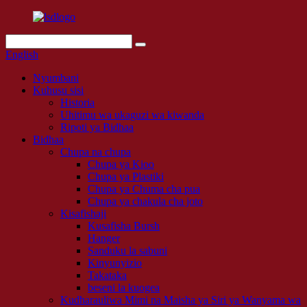
English
Nyumbani
Kuhusu sisi
Historia
Uhitimu wa ukaguzi wa kiwanda
Ripoti ya Bidhaa
Bidhaa
Chupa na chupa
Chupa ya Kioo
Chupa ya Plastiki
Chupa ya Chuma cha pua
Chupa ya chakula cha joto
Kisafishaji
Kusafisha Bursh
Hanger
Sanduku la sabuni
Kinyunyizio
Takataka
beseni la kuogea
Kudharauliwa Mimi na Maisha ya Siri ya Wanyama wa