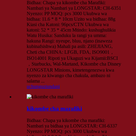
Bidhaa: Chapa ya kikombe cha Marafiki:
Nambari ya Nambari ya LONGSTAR: CH-6351
Nyenzo: PP MOQ: pcs 3000 Ukubwa wa
bidhaa: 11.6 * 8 * 10cm Uzito wa bidhaa: 88g
Kiasi cha Katoni: 96pcs/CTN Ukubwa wa
katoni: 52 * 35 * 45cm Mtindo: kushughulikia
Watu Husika: Sanduku la rangi ya umma:
hakuna Rangi: nyeupe, bluu, njano (inaweza
kubinafsishwa) Mahali pa asili: ZHEJIANG,
Cheti cha CHINA: LFGB, FDA, ISO9001，
ISO14001 Ripoti ya Ukaguzi wa Kijamii:BSCI
，Starbucks, Wal-Martand, Kikombe cha Disney
LONGSTAR Minions, kimetengenezwa kwa
nyenzo za kiwango cha chakula, ambazo ni
salama ...
uchunguzi
undani
kikombe cha marafiki
Bidhaa: Chapa ya kikombe cha marafiki:
Nambari ya bidhaa ya LONGSTAR: CH-6337
Nyenzo: PP MOQ: pcs 3000 Ukubwa wa