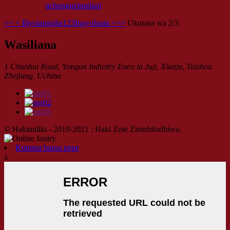
uchunguzi
undani
<<
< Iliyotangulia
1
2
3
Inayofuata >
>>
Ukurasa wa 2/3
Wasiliana
1 Chunhui Road, Yongan Industry Eneo la Juji, Xianju, Taizhou
Zhejiang, Uchina
© Hakimiliki - 2010-2021 : Haki Zote Zimehifadhiwa.
Kutuma barua pepe
x