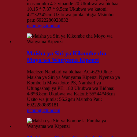
masanduku 4 × vipande 20 Ukubwa wa bidhaa:
10.15 * 7.37 * 9.5cm Ukubwa wa katoni:
42*32*45cm Uzito wa jumla: 56g/a Msimbo
pau: 6922286923832
uchunguzi
undani
Maisha ya Siri ya Kikombe cha
Moyo wa Wanyama Kipenzi
Maelezo Nambari ya bidhaa: AC-6230 Jina:
Maisha ya Siri ya Wanyama Kipenzi Nyenzo ya
Kombe la Moyo Joto: PS, Nambari ya
Ufungashaji ya PE: 180 Ukubwa wa Bidhaa:
Φ8*6.8cm Ukubwa wa Katoni: 55*44*46cm
Uzito wa jumla: 56.2g/tu Msimbo Pau:
6922289869181
uchunguzi
undani