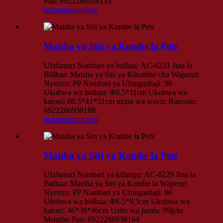
Pau: 6922286938133
uchunguzi
undani
Maisha ya Siri ya Kombe la Pets
Ufafanuzi Nambari ya bidhaa: AC-6231 Jina la
Bidhaa: Maisha ya Siri ya Kikombe cha Wapenzi
Nyenzo: PP Nambari ya Ufungashaji: 96
Ukubwa wa bidhaa: Φ9.5*11cm Ukubwa wa
katoni: 60.5*41*51cm uzani wa wavu: Barcode:
6922286938188
uchunguzi
undani
Maisha ya Siri ya Kombe la Pets
Ufafanuzi Nambari ya kifungu: AC-6229 Jina la
Bidhaa: Maisha ya Siri ya Kombe la Wapenzi
Nyenzo: PP Nambari ya Ufungashaji: 80
Ukubwa wa bidhaa: Φ8.5*9.5cm Ukubwa wa
katoni: 46*38*46cm Uzito wa jumla: 99g/tu
Msimbo Pau: 6922286938164