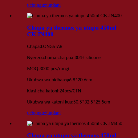
uchunguzi
undani
Chupa ya thermos ya utupu 450ml
CK-IN400
:
Chapa
LONGSTAR
:
Nyenzo
chuma cha pua 304+ silicone
:
MOQ
3000 pcs
/rangi
:
φ
Ukubwa wa bidhaa
6.8
*
20.6cm
:
Kiasi cha katoni
24
pcs
/
CTN
:
Ukubwa wa katoni kuu
50.5*32.5*25.5
cm
uchunguzi
undani
Chupa ya utupu ya thermos 450ml