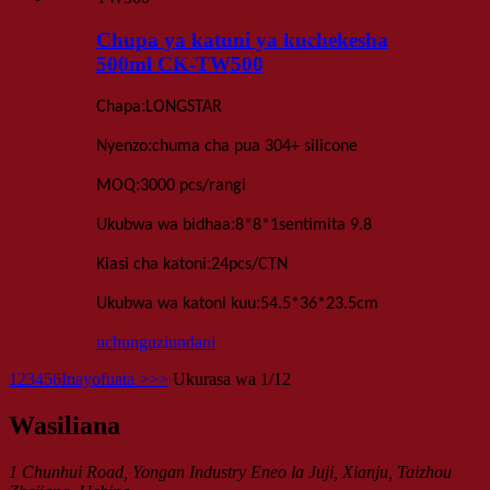
Chupa ya katuni ya kuchekesha
500ml CK-TW500
:
Chapa
LONGSTAR
:
Nyenzo
chuma cha pua 304+ silicone
:
MOQ
3000 pcs
/rangi
:
Ukubwa wa bidhaa
8*8*1
sentimita 9.8
:
Kiasi cha katoni
24
pcs
/
CTN
:
Ukubwa wa katoni kuu
54.5*36*23.5
cm
uchunguzi
undani
1
2
3
4
5
6
Inayofuata >
>>
Ukurasa wa 1/12
Wasiliana
1 Chunhui Road, Yongan Industry Eneo la Juji, Xianju, Taizhou