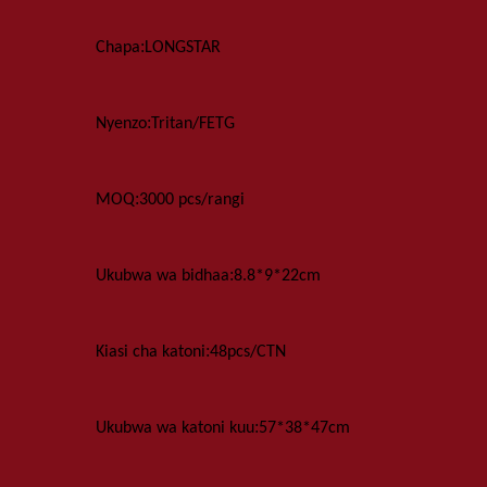
:
Chapa
LONGSTAR
:
Nyenzo
Tritan/FETG
:
MOQ
3000 pcs
/rangi
:
Ukubwa wa bidhaa
8.8*9*22cm
:
Kiasi cha katoni
48
pcs
/
CTN
:
Ukubwa wa katoni kuu
57*38*47
cm