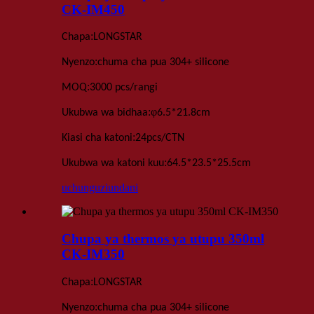
CK-IM450
:
Chapa
LONGSTAR
:
Nyenzo
chuma cha pua 304+ silicone
:
MOQ
3000 pcs
/rangi
:
φ
Ukubwa wa bidhaa
6.5
*
21.8cm
:
Kiasi cha katoni
24
pcs
/
CTN
:
Ukubwa wa katoni kuu
64.5*23.5*25.5
cm
uchunguzi
undani
Chupa ya thermos ya utupu 350ml
CK-IM350
:
Chapa
LONGSTAR
:
Nyenzo
chuma cha pua 304+ silicone