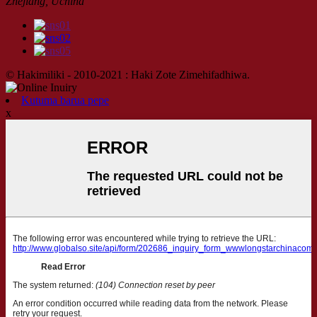
Zhejiang, Uchina
© Hakimiliki - 2010-2021 : Haki Zote Zimehifadhiwa.
Kutuma barua pepe
x