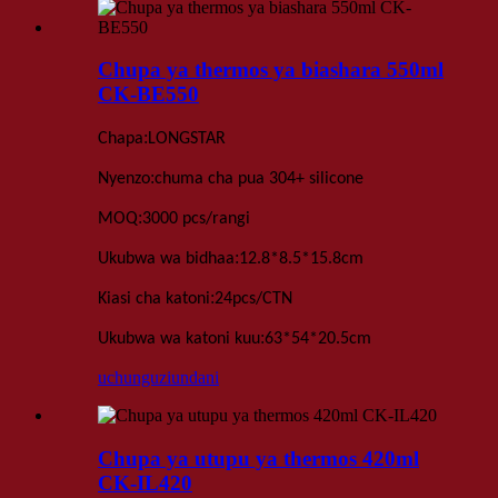
Chupa ya thermos ya biashara 550ml
CK-BE550
:
Chapa
LONGSTAR
:
Nyenzo
chuma cha pua 304+ silicone
:
MOQ
3000 pcs
/rangi
:
Ukubwa wa bidhaa
12
.
8*8
.
5*15
.
8
cm
:
Kiasi cha katoni
24
pcs
/
CTN
:
Ukubwa wa katoni kuu
63*54*20.5
cm
uchunguzi
undani
Chupa ya utupu ya thermos 420ml
CK-IL420