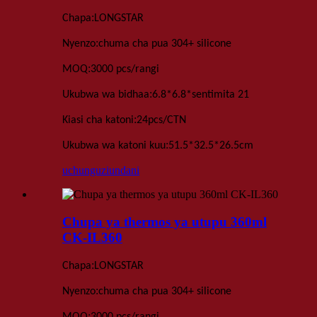
:
Chapa
LONGSTAR
:
Nyenzo
chuma cha pua 304+ silicone
:
MOQ
3000 pcs
/rangi
:
Ukubwa wa bidhaa
6
.
8*6
.
8*
sentimita 21
:
Kiasi cha katoni
24
pcs
/
CTN
:
Ukubwa wa katoni kuu
51.5*32.5*26.5
cm
uchunguzi
undani
Chupa ya thermos ya utupu 360ml
CK-IL360
:
Chapa
LONGSTAR
:
Nyenzo
chuma cha pua 304+ silicone
:
MOQ
3000 pcs
/rangi