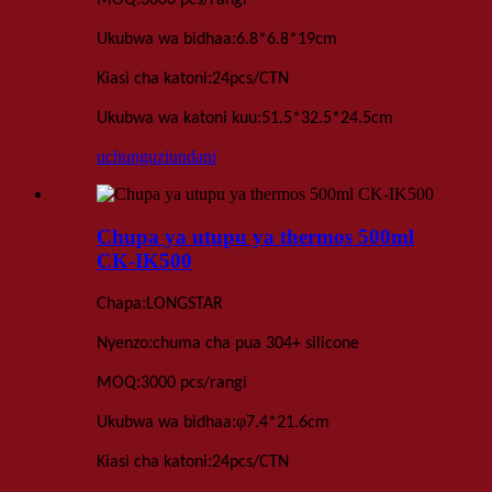
:
Ukubwa wa bidhaa
6
.
8*6
.
8*19
cm
:
Kiasi cha katoni
24
pcs
/
CTN
:
Ukubwa wa katoni kuu
51.5*32.5*24.5
cm
uchunguzi
undani
Chupa ya utupu ya thermos 500ml
CK-IK500
:
Chapa
LONGSTAR
:
Nyenzo
chuma cha pua 304+ silicone
:
MOQ
3000 pcs
/rangi
:
φ
Ukubwa wa bidhaa
7
.
4*21
.
6
cm
:
Kiasi cha katoni
24
pcs
/
CTN