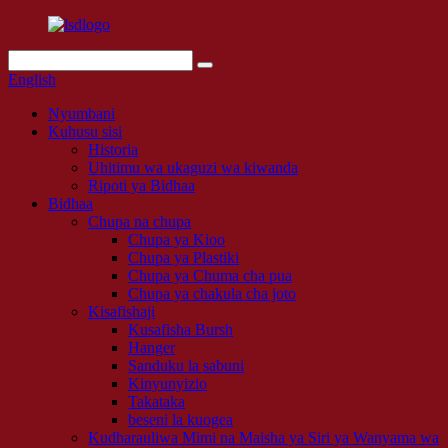
English
Nyumbani
Kuhusu sisi
Historia
Uhitimu wa ukaguzi wa kiwanda
Ripoti ya Bidhaa
Bidhaa
Chupa na chupa
Chupa ya Kioo
Chupa ya Plastiki
Chupa ya Chuma cha pua
Chupa ya chakula cha joto
Kisafishaji
Kusafisha Bursh
Hanger
Sanduku la sabuni
Kinyunyizio
Takataka
beseni la kuogea
Kudharauliwa Mimi na Maisha ya Siri ya Wanyama wa