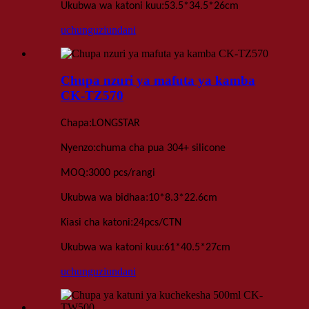
:
Ukubwa wa katoni kuu
53.5*34.5*26
cm
uchunguzi
undani
Chupa nzuri ya mafuta ya kamba
CK-TZ570
:
Chapa
LONGSTAR
:
Nyenzo
chuma cha pua 304+ silicone
:
MOQ
3000 pcs
/rangi
:
Ukubwa wa bidhaa
10*8
.
3*22
.
6
cm
:
Kiasi cha katoni
24
pcs
/
CTN
:
Ukubwa wa katoni kuu
61*40.5*27
cm
uchunguzi
undani