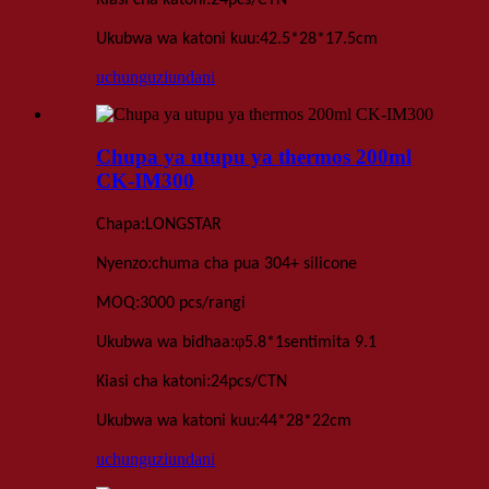
Kiasi cha katoni
24
pcs
/
CTN
:
Ukubwa wa katoni kuu
42.5*28*17.5
cm
uchunguzi
undani
Chupa ya utupu ya thermos 200ml
CK-IM300
:
Chapa
LONGSTAR
:
Nyenzo
chuma cha pua 304+ silicone
:
MOQ
3000 pcs
/rangi
:
φ
Ukubwa wa bidhaa
5
.
8*1
sentimita 9.1
:
Kiasi cha katoni
24
pcs
/
CTN
:
Ukubwa wa katoni kuu
44*28*22
cm
uchunguzi
undani