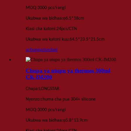
:
MOQ
3000 pcs
/rangi
:
φ
Ukubwa wa bidhaa
6.5
*1
8cm
:
Kiasi cha katoni
24
pcs
/
CTN
:
Ukubwa wa katoni kuu
64.5*23.5*21.5
cm
uchunguzi
undani
Chupa ya utupu ya thermos 300ml
CK-IM200
:
Chapa
LONGSTAR
:
Nyenzo
chuma cha pua 304+ silicone
:
MOQ
3000 pcs
/rangi
:
φ
Ukubwa wa bidhaa
5
.
8*13
.
9
cm
: