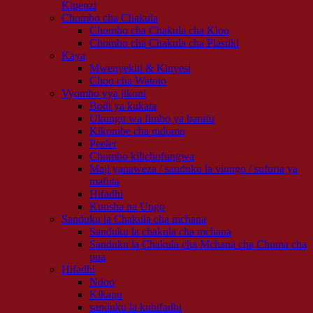
Kipenzi
Chombo cha Chakula
Chombo cha Chakula cha Kioo
Chombo cha Chakula cha Plastiki
Kaya
Mwenyekiti & Kinyesi
Choo cha Watoto
Vyombo vya jikoni
Bodi ya kukata
Ukungu wa fimbo ya barafu
Kikombe cha mdomo
Peeler
Chombo kilichofungwa
Maji yanaweza / sanduku la viungo / sufuria ya
mafuta
Hifadhi
Kuosha na Ungo
Sanduku la Chakula cha mchana
Sanduku la chakula cha mchana
Sanduku la Chakula cha Mchana cha Chuma cha
pua
Hifadhi
Ndoo
Kikapu
sanduku la kuhifadhi