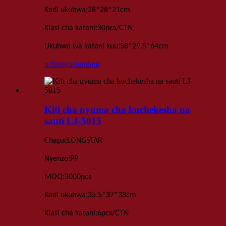
:
Kadi
ukubwa
28*28*21
cm
:
Kiasi cha katoni
30pcs
/
CTN
:
Ukubwa wa katoni kuu
58*29.5*64
cm
uchunguzi
undani
Kiti cha nyuma cha kuchekesha na
sauti LJ-5015
:
Chapa
LONGSTAR
:
Nyenzo
PP
:
MOQ
3000
pcs
:
Kadi
ukubwa
35.5*37*38
cm
:
Kiasi cha katoni
6pcs
/
CTN