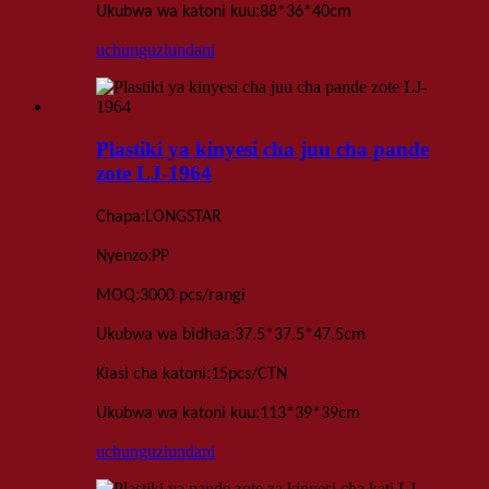
:
Ukubwa wa katoni kuu
88*36*40
cm
uchunguzi
undani
Plastiki ya kinyesi cha juu cha pande
zote LJ-1964
:
Chapa
LONGSTAR
:
Nyenzo
PP
:
MOQ
3000 pcs
/rangi
:
Ukubwa wa bidhaa
37.5*37.5*47.5
cm
:
Kiasi cha katoni
15
pcs
/
CTN
:
Ukubwa wa katoni kuu
113*39*39
cm
uchunguzi
undani