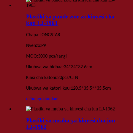
Plastiki ya pande zote za kinyesi cha
kati LJ-1963
:
Chapa
LONGSTAR
:
Nyenzo
PP
:
MOQ
3000 pcs
/rangi
:
Ukubwa wa bidhaa
34*34*32.6
cm
:
Kiasi cha katoni
20
pcs
/
CTN
:
Ukubwa wa katoni kuu
120.5*35.5**35.5
cm
uchunguzi
undani
Plastiki ya mraba ya kinyesi cha juu
LJ-1962