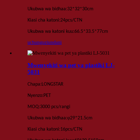
:
Ukubwa wa bidhaa
32*32*30
cm
:
Kiasi cha katoni
24
pcs
/
CTN
:
Ukubwa wa katoni kuu
66.5*33.5*77
cm
uchunguzi
undani
Mwenyekiti wa pet ya plastiki LJ-
5031
:
Chapa
LONGSTAR
:
Nyenzo
PET
:
MOQ
3000 pcs
/rangi
:
φ
Ukubwa wa bidhaa
29*21.5cm
:
Kiasi cha katoni
16
pcs
/
CTN