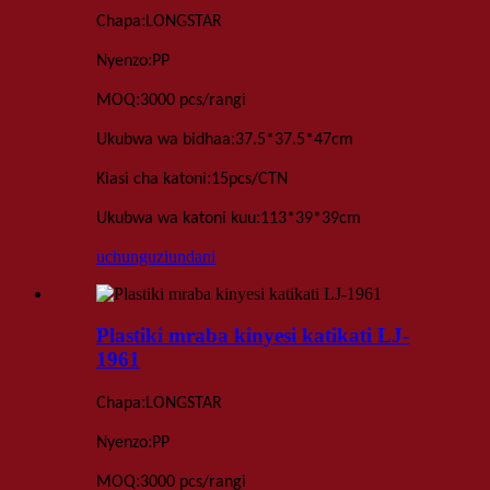
:
Chapa
LONGSTAR
:
Nyenzo
PP
:
MOQ
3000 pcs
/rangi
:
Ukubwa wa bidhaa
37.5*37.5*47
cm
:
Kiasi cha katoni
15
pcs
/
CTN
:
Ukubwa wa katoni kuu
113*39*39
cm
uchunguzi
undani
Plastiki mraba kinyesi katikati LJ-
1961
:
Chapa
LONGSTAR
:
Nyenzo
PP
:
MOQ
3000 pcs
/rangi