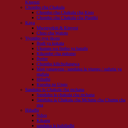
Kipenzi
Chombo cha Chakula
Chombo cha Chakula cha Kioo
Chombo cha Chakula cha Plastiki
Kaya
Mwenyekiti & Kinyesi
Choo cha Watoto
Vyombo vya jikoni
Bodi ya kukata
Ukungu wa fimbo ya barafu
Kikombe cha mdomo
Peeler
Chombo kilichofungwa
Maji yanaweza / sanduku la viungo / sufuria ya
mafuta
Hifadhi
Kuosha na Ungo
Sanduku la Chakula cha mchana
Sanduku la chakula cha mchana
Sanduku la Chakula cha Mchana cha Chuma cha
pua
Hifadhi
Ndoo
Kikapu
sanduku la kuhifadhi