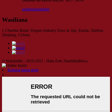
:
Ukubwa wa katoni kuu
60*30.5*59
cm
uchunguzi
undani
Wasiliana
1 Chunhui Road, Yongan Industry Eneo la Juji, Xianju, Taizhou
Zhejiang, Uchina
© Hakimiliki - 2010-2021 : Haki Zote Zimehifadhiwa.
Kutuma barua pepe
x