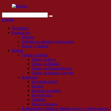
English
Nyumbani
Kuhusu sisi
Historia
Uhitimu wa ukaguzi wa kiwanda
Ripoti ya Bidhaa
Bidhaa
Chupa na chupa
Chupa ya Kioo
Chupa ya Plastiki
Chupa ya Chuma cha pua
Chupa ya chakula cha joto
Kisafishaji
Kusafisha Bursh
Hanger
Sanduku la sabuni
Kinyunyizio
Takataka
beseni la kuogea
Kudharauliwa Mimi na Maisha ya Siri ya Wanyama wa